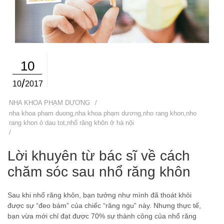
10
/
10
2017
NHA KHOA PHẠM DƯƠNG
/
nha khoa pham duong
,
nha khoa phạm dương
,
nho rang khon
,
nho
rang khon ỏ dau tot
,
nhổ răng khôn ở hà nội
/
​​​​​​​Lời khuyên từ bác sĩ về cách
chăm sóc sau nhổ răng khôn
Sau khi nhổ răng khôn, bạn tưởng như mình đã thoát khỏi
được sự “đeo bám” của chiếc “răng ngu” này. Nhưng thực tế,
bạn vừa mới chỉ đạt được 70% sự thành công của nhổ răng