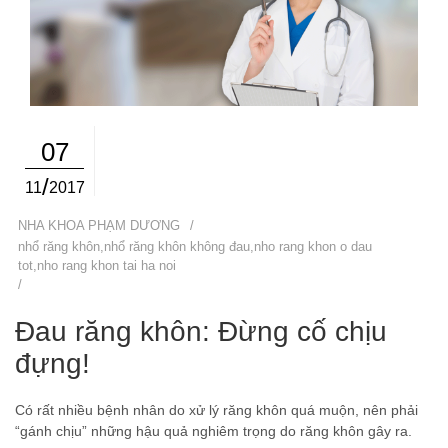
07
/
11
2017
NHA KHOA PHẠM DƯƠNG
/
nhổ răng khôn
,
nhổ răng khôn không đau
,
nho rang khon o dau
tot
,
nho rang khon tai ha noi
/
Đau răng khôn: Đừng cố chịu
đựng!
Có rất nhiều bệnh nhân do xử lý răng khôn quá muộn, nên phải
“gánh chịu” những hậu quả nghiêm trọng do răng khôn gây ra.