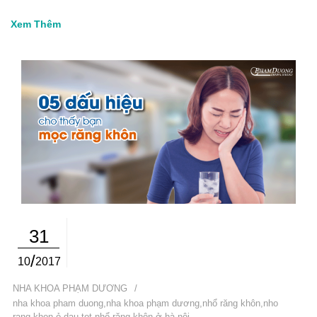
Xem Thêm
31
/
10
2017
NHA KHOA PHẠM DƯƠNG
/
nha khoa pham duong
,
nha khoa phạm dương
,
nhổ răng khôn
,
nho
rang khon ỏ dau tot
,
nhổ răng khôn ở hà nội