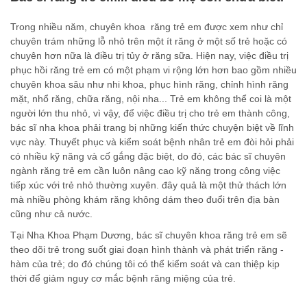
Trong nhiều năm, chuyên khoa răng trẻ em được xem như chỉ
chuyên trám những lỗ nhỏ trên một ít răng ở một số trẻ hoặc có
chuyên hơn nữa là điều trị tủy ở răng sữa. Hiện nay, việc điều trị
phục hồi răng trẻ em có một phạm vi rộng lớn hơn bao gồm nhiều
chuyên khoa sâu như nhi khoa, phục hình răng, chỉnh hình răng
mặt, nhổ răng, chữa răng, nội nha... Trẻ em không thể coi là một
người lớn thu nhỏ, vì vậy, để việc điều trị cho trẻ em thành công,
bác sĩ nha khoa phải trang bị những kiến thức chuyện biệt về lĩnh
vực này. Thuyết phục và kiểm soát bệnh nhân trẻ em đòi hỏi phải
có nhiều kỹ năng và cố gắng đặc biệt, do đó, các bác sĩ chuyên
ngành răng trẻ em cần luôn nâng cao kỹ năng trong công việc
tiếp xúc với trẻ nhỏ thường xuyên. đây quả là một thử thách lớn
mà nhiều phòng khám răng không dám theo đuổi trên địa bàn
cũng như cả nước.
Tại Nha Khoa Phạm Dương, bác sĩ chuyên khoa răng trẻ em sẽ
theo dõi trẻ trong suốt giai đoạn hình thành và phát triển răng -
hàm của trẻ; do đó chúng tôi có thể kiểm soát và can thiệp kịp
thời để giảm nguy cơ mắc bệnh răng miệng của trẻ.