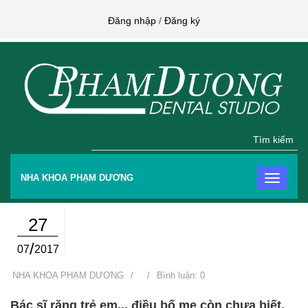
Đăng nhập
/
Đăng ký
Tìm kiếm
NHA KHOA PHẠM DƯƠNG
27
/
07
2017
NHA KHOA PHẠM DƯƠNG
/
/
Bình luận: 0
Bác sĩ răng trẻ em... điều bố mẹ còn chưa biết.